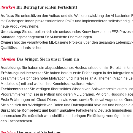
itwirken
Ihr Beitrag für echten Fortschritt
Aufbau:
Sie unterstützen den Aufbau und die Weiterentwicklung der AI-basierten
mit Fachexpert:innen prozessorientierte PoCs und implementieren selbstständig i
neue Produktivsysteme.
Umsetzung:
Sie erarbeiten sich ein umfassendes Know-how zu den FFG Prozesse
Anforderungsmanagement für AI-basierte Optimierungen.
Ownership:
Sie verantworten ML-basierte Projekte über den gesamten Lebenszyk
Qualitätsstandards sicher.
itdenken
Das bringen Sie in unser Team ein
Ausbildung:
Sie haben ein abgeschlossenes Hochschulstudium im Bereich Inform
Erfahrung und Interesse:
Sie haben bereits erste Erfahrungen in der Integration
gesammelt. Sie bringen hohe Motivation und Interesse an AI Themen (Machine L
Models etc.) mit und wollen Ihre Kenntnisse weiterentwickeln.
Fachkenntnisse:
Sie verfügen über solides Wissen von Softwarearchitekturen und
Programmierkenntnisse in Python und deren ML Libraries. PyTorch, Hugging Face
Erste Erfahrungen mit Cloud Diensten wie Azure sowie Retrieval Augmented Gen
Sie sind sich der Wichtigkeit von Daten und Datenqualität bewusst und bringen die 
Sprachliche Kompetenz und kommunikative Fähigkeiten:
Deutsch (mindestens 
beherrschen Sie mündlich wie schriftlich und bringen Einfühlungsvermögen in d
den Fachbereichen.
iterleben
Das erwartet Sie bei uns