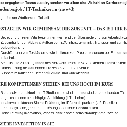
nes engagierten Teams zu sein, sondern vor allem eine Vielzahl an Karrieremögl
udentenjob / IT-Techniker:in (m/w/d)
agenfurt am Wörthersee | Teilzeit
ESTALTEN WIR GEMEINSAM DIE ZUKUNFT – DAS IST IHR 
Betreuung unserer Mitarbeiter:innen während der Übersiedelung von Arbeitsplätz
Zuständig für den Abbau & Aufbau von EDV-Infrastruktur inkl. Transport und sämtli
verbunden sind
Durchführung von Testläufen sowie Initiieren von Problemlösungen bei Fehlern un
Infrastruktur
Schnittstelle zu Kolleg:innen des Netzwerk-Teams bzw. zu externen Dienstleistern
Unterstützung des laufenden Prozesses zur EDV-Inventur
Support im laufenden Betrieb für Audio- und Videotechnik
HRE KOMPETENZEN STEHEN BEI UNS HOCH IM KURS
Sie absolvieren aktuell ein IT-Studium und sind an einer studienbegleitenden Tätig
abgeschlossene einschlägige Ausbildung (HTL, Lehre)
Idealerweise können Sie mit Erfahrung im IT-Bereich punkten (z.B. Praktika)
Eine analytische, genaue und lösungsorientierte Persönlichkeit
Hohe Leistungsmotivation, Verlässlichkeit sowie selbstständige Arbeitsweise
NSERE INVESTITION IN SIE