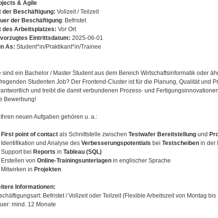
ojects & Agile
t der Beschäftigung:
Vollzeit / Teilzeit
uer der Beschäftigung
: Befristet
t des Arbeitsplatzes:
Vor Ort
vorzugtes Eintrittsdatum:
2025-06-01
in As:
Student*in/Praktikant*in/Trainee
e sind ein Bachelor / Master Student aus dem Bereich Wirtschaftsinformatik oder 
fregenden Studenten Job? Der Frontend-Cluster ist für die Planung, Qualität und Pro
rantwortlich und treibt die damit verbundenen Prozess- und Fertigungsinnovationen 
re Bewerbung!
 Ihren neuen Aufgaben gehören u. a.:
First point of contact
als Schnittstelle zwischen
Testwafer Bereitstellung
und
Pr
Identifikation und Analyse des
Verbesserungspotentials
bei
Testscheiben
in der
Support bei
Reports
in
Tableau (SQL)
Erstellen von
Online-Trainingsunterlagen
in englischer Sprache
Mitwirken in
Projekten
itere Informationen:
chäftigungsart: Befristet / Vollzeit oder Teilzeit (Flexible Arbeitszeit von Montag b
uer: mind. 12 Monate