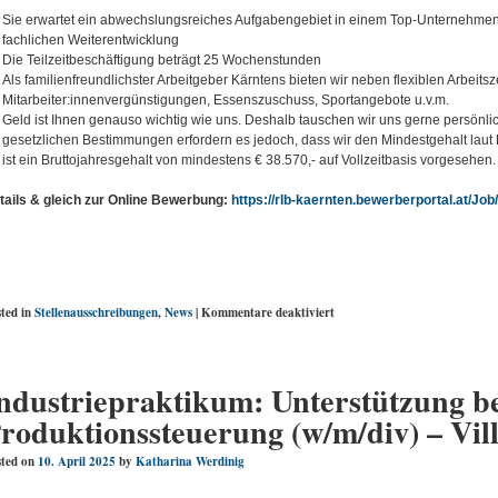
Sie erwartet ein abwechslungsreiches Aufgabengebiet in einem Top-Unternehmen 
fachlichen Weiterentwicklung
Die Teilzeitbeschäftigung beträgt 25 Wochenstunden
Als familienfreundlichster Arbeitgeber Kärntens bieten wir neben flexiblen Arbeit
Mitarbeiter:innenvergünstigungen, Essenszuschuss, Sportangebote u.v.m.
Geld ist Ihnen genauso wichtig wie uns. Deshalb tauschen wir uns gerne persönlic
gesetzlichen Bestimmungen erfordern es jedoch, dass wir den Mindestgehalt laut K
ist ein Bruttojahresgehalt von mindestens € 38.570,- auf Vollzeitbasis vorgesehen.
tails & gleich zur Online Bewerbung:
https://rlb-kaernten.bewerberportal.at/Jo
für
ted in
Stellenausschreibungen
,
News
|
Kommentare deaktiviert
Studentenjob
/
IT-
Techniker:in
ndustriepraktikum: Unterstützung be
(m/w/d)
roduktionssteuerung (w/m/div) – Vill
ted on
10. April 2025
by
Katharina Werdinig