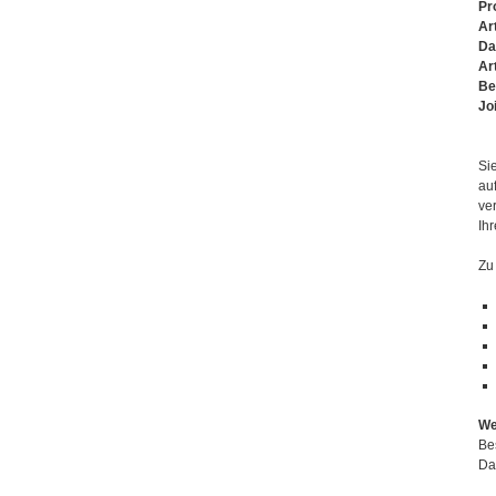
Pr
Ar
Da
Ar
Be
Jo
Si
au
ve
Ih
Zu
We
Bes
Da