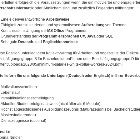
e erfüllen erfolgreich die Voraussetzungen wenn Sie ein motivierter und engagiert
rtschaftsinformatik
oder Ähnlichem sind und zusätzlich Folgendes mitbringen:
Eine eigenverantwortliche
Arbeitsweise
Fähigkeit zur strukturierten und systematischen
Aufbereitung
von Themen
Kenntnisse im Umgang mit
MS Office
Programmen
Grundverständnis der
Programmiersprachen
C#, Java
oder
SQL
Sehr gute
Deutsch-
und
Englischkenntnisse
se Position unterliegt dem Kollektivvertrag für Arbeiter und Angestellte der Elektro- 
schäftigungsgruppe B für Bachelorstudent*innen oder Beschäftigungsgruppe D für M
ntent/uploads/2023/05/minimum-salaries-white-collar-workers-2024.pdf).
tte liefern Sie uns folgende Unterlagen (Deutsch oder Englisch) in Ihrer Bewerb
Motivationsschreiben
Lebenslauf
Immatrikulationsbescheinigung
Aktueller Studienerfolgsnachweis (nicht älter als 6 Monate)
Höchst abgeschlossenes Ausbildungszeugnis (Maturazeugnis bei Bachelorstudie
Masterstudierenden)
Dienstzeugnisse (optional)
ntakt:
brina Nindler