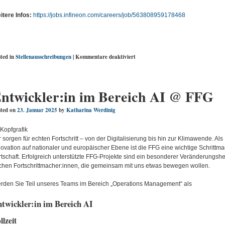
itere Infos:
https://jobs.infineon.com/careers/job/563808959178468
für
ted in
Stellenausschreibungen
|
Kommentare deaktiviert
Industriepraktikum:
Unterstützung
bei
Projekten
ntwickler:in im Bereich AI @ FFG
in
der
ted on
23. Januar 2025
by
Katharina Werdinig
Produktionssteuerung
(w/m/div)
–
Villach
 sorgen für echten Fortschritt – von der Digitalisierung bis hin zur Klimawende. Als
(Österreich)
novation auf nationaler und europäischer Ebene ist die FFG eine wichtige Schrittma
rtschaft. Erfolgreich unterstützte FFG-Projekte sind ein besonderer Veränderungshe
chen Fortschrittmacher:innen, die gemeinsam mit uns etwas bewegen wollen.
rden Sie Teil unseres Teams im Bereich „Operations Management“ als
twickler:in im Bereich AI
llzeit