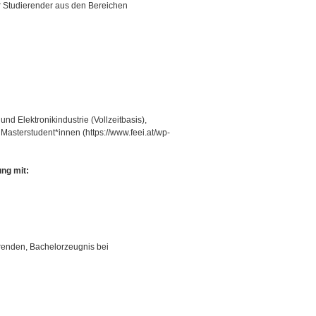
er Studierender aus den Bereichen
und Elektronikindustrie (Vollzeitbasis),
asterstudent*innen (https://www.feei.at/wp-
ung mit:
renden, Bachelorzeugnis bei