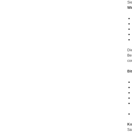
Si
Wi
Die
Be
co
Bi
Ko
Sa