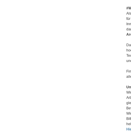
#W
Al
fü
In
da
Ar
D
ho
Te
un
Fi
all
Un
Wir
Ar
gl
Be
Wi
Bi
he
Hi