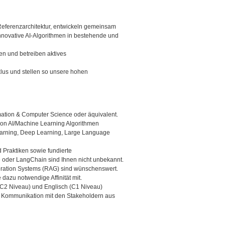
 Referenzarchitektur, entwickeln gemeinsam
nnovative AI-Algorithmen in bestehende und
n und betreiben aktives
lus und stellen so unsere hohen
ation & Computer Science oder äquivalent.
 von AI/Machine Learning Algorithmen
earning, Deep Learning, Large Language
 Praktiken sowie fundierte
 oder LangChain sind Ihnen nicht unbekannt.
eration Systems (RAG) sind wünschenswert.
dazu notwendige Affinität mit.
C2 Niveau) und Englisch (C1 Niveau)
er Kommunikation mit den Stakeholdern aus