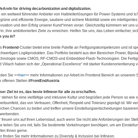
eAreIn for driving decarbonization and digitalization.
s ein weltweit führender Anbieter von Halbleiterlösungen für Power-Systems und
r grüne und effiziente Energie, saubere und sichere Mobilität sowie ein intelligent
novation und den Erfolg unserer Kund*innen voran. Gleichzeitig kümmern wir uns 
rin, ihre ambitionierten Ziele zu erreichen. Helfen Sie uns, das Leben einfacher, s
e you in?
as
Frontend
-Cluster bietet eine breite Palette an Fertigungskompetenzen und ist spe
chwertigen Logikprodukten. Das Portfolio besteht aus den Bereichen Power, Bipol
chnologie sowie CMOS, RF-CMOS-und Embedded-Flash-Technologien. Die Fertigu
d Villach haben sich der „Operational Excellence“ mit starker Kundenorientierung ve
nden Sie >>
hier
<< mehr Informationen zur Arbeit im Frontend Bereich an unserem S
e offenen Stellen
#FrontEndAustria
ser Ziel ist es, das beste Infineon für alle zu erschaffen.
 stehen für eine vielfältige und inklusive Kultur und begrüßen jede Person so wie sie
beitsumfeld, das von Vertrauen, Offenheit, Respekt und Toleranz geprägt ist. Wir v
eichen Chancen zu bieten und treffen unsere Einstellungsentscheidungen basieren
werbenden.
r freuen uns auf Ihren Lebenslauf, auch wenn Sie nicht alle Anforderungen der Stell
tte teilen Sie uns mit, falls Sie bestimmte Vorkehrungen benötigen, um am Einstell
lfen Ihnen gerne.
er
finden Sie mehr Informationen zu Diversity & Inclusion bei Infineon.