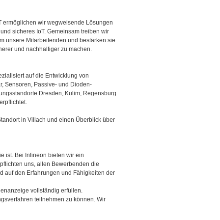
 IoT ermöglichen wir wegweisende Lösungen
es und sicheres IoT. Gemeinsam treiben wir
um unsere Mitarbeitenden und bestärken sie
icherer und nachhaltiger zu machen.
zialisiert auf die Entwicklung von
ar, Sensoren, Passive- und Dioden-
ngsstandorte Dresden, Kulim, Regensburg
rpflichtet.
tandort in Villach und einen Überblick über
 ist. Bei Infineon bieten wir ein
erpflichten uns, allen Bewerbenden die
d auf den Erfahrungen und Fähigkeiten der
enanzeige vollständig erfüllen.
ungsverfahren teilnehmen zu können. Wir