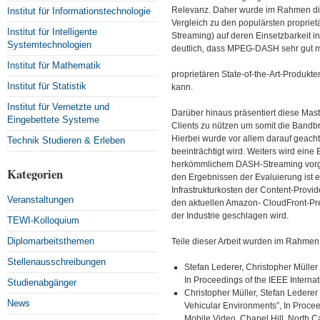
Relevanz. Daher wurde im Rahmen die
Institut für Informationstechnologie
Vergleich zu den populärsten propri
Institut für Intelligente
Streaming) auf deren Einsetzbarkeit i
Systemtechnologien
deutlich, dass MPEG-DASH sehr gut m
Institut für Mathematik
proprietären State-of-the-Art-Produkt
Institut für Statistik
kann.
Institut für Vernetzte und
Darüber hinaus präsentiert diese Ma
Eingebettete Systeme
Clients zu nützen um somit die Bandb
Hierbei wurde vor allem darauf geacht
Technik Studieren & Erleben
beeinträchtigt wird. Weiters wird ei
herkömmlichem DASH-Streaming vorge
Kategorien
den Ergebnissen der Evaluierung ist e
Infrastrukturkosten der Content-Prov
Veranstaltungen
den aktuellen Amazon- CloudFront-Pre
der Industrie geschlagen wird.
TEWI-Kolloquium
Diplomarbeitsthemen
Teile dieser Arbeit wurden im Rahmen v
Stellenausschreibungen
Stefan Lederer, Christopher Müll
In Proceedings of the IEEE Intern
Studienabgänger
Christopher Müller, Stefan Ledere
News
Vehicular Environments”, In Proc
Mobile Video, Chapel Hill, North C