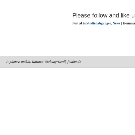
Please follow and like u
Posted in
Studienabgänger
,
News
|
Komment
© photos: uniklu, Kärnten Werbung/Gerdl, fotolia.de