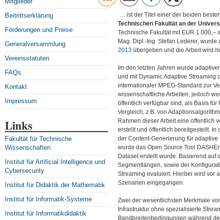
Mitglieder
… ist der Titel einer der beiden beste
Beitrittserklärung
Technischen Fakultät an der Univers
Förderungen und Preise
Technische Fakultät mit EUR 1.000,– 
Mag. Dipl.-Ing. Stefan Lederer, wurd
Generalversammlung
2013
übergeben und die Arbeit wird hie
Vereinsstatuten
Im den letzten Jahren wurde adaptiv
FAQs
und mit Dynamic Adaptive Streaming 
internationaler MPEG-Standard zur Ve
Kontakt
wissenschaftliche Arbeiten, jedoch wer
Impressum
öffentlich verfügbar sind, als Basis 
Vergleich, z.B. von Adaptionsalgorith
Links
Rahmen dieser Arbeit eine öffentlich 
erstellt und öffentlich bereitgestellt. I
Fakultät für Technische
der Content-Generierung für adaptive
Wissenschaften
wurde das Open Source Tool DASHEnco
Dataset erstellt wurde. Basierend auf
Institut für Artificial Intelligence und
Segmentlängen, sowie der Konfigurat
Cybersecurity
Streaming evaluiert. Hierbei wird vor 
Szenarien eingegangen.
Institut für Didaktik der Mathematik
Institut für Informatik-Systeme
Zwei der wesentlichsten Merkmale vo
Infrastruktur ohne spezialisierte Stre
Institut für Informatikdidaktik
Bandbreitenbedingungen während des