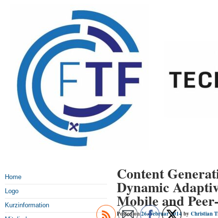
Content Generati
Home
Dynamic Adaptiv
Logo
Mobile and Peer-
Kurzinformation
Posted on
26. Februar 2014
by
Christian 