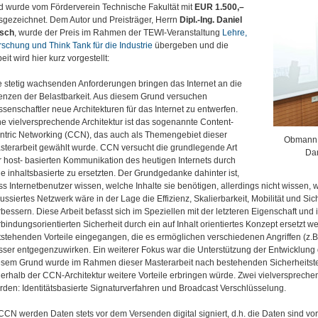
d wurde vom Förderverein Technische Fakultät mit
EUR 1.500,–
sgezeichnet. Dem Autor und Preisträger, Herrn
Dipl.-Ing. Daniel
sch
, wurde der Preis im Rahmen der TEWI-Veranstaltung
Lehre,
rschung und Think Tank für die Industrie
übergeben und die
eit wird hier kurz vorgestellt:
e stetig wachsenden Anforderungen bringen das Internet an die
enzen der Belastbarkeit. Aus diesem Grund versuchen
senschaftler neue Architekturen für das Internet zu entwerfen.
ne vielversprechende Architektur ist das sogenannte Content-
ntric Networking (CCN), das auch als Themengebiet dieser
Obmann C
sterarbeit gewählt wurde. CCN versucht die grundlegende Art
Dan
r host- basierten Kommunikation des heutigen Internets durch
ne inhaltsbasierte zu ersetzten. Der Grundgedanke dahinter ist,
s Internetbenutzer wissen, welche Inhalte sie benötigen, allerdings nicht wissen, w
ussiertes Netzwerk wäre in der Lage die Effizienz, Skalierbarkeit, Mobilität und S
rbessern. Diese Arbeit befasst sich im Speziellen mit der letzteren Eigenschaft und 
rbindungsorientierten Sicherheit durch ein auf Inhalt orientiertes Konzept ersetzt
tstehenden Vorteile eingegangen, die es ermöglichen verschiedenen Angriffen (z.B.:
sser entgegenzuwirken. Ein weiterer Fokus war die Unterstützung der Entwicklun
esem Grund wurde im Rahmen dieser Masterarbeit nach bestehenden Sicherheitst
nerhalb der CCN-Architektur weitere Vorteile erbringen würde. Zwei vielverspreche
rden: Identitätsbasierte Signaturverfahren und Broadcast Verschlüsselung.
 CCN werden Daten stets vor dem Versenden digital signiert, d.h. die Daten sind vo