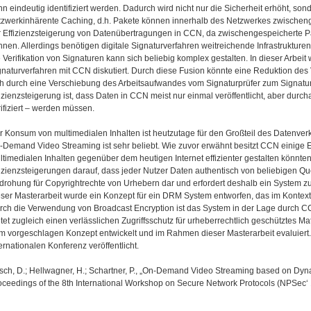
nn eindeutig identifiziert werden. Dadurch wird nicht nur die Sicherheit erhöht, so
tzwerkinhärente Caching, d.h. Pakete können innerhalb des Netzwerkes zwischenge
r Effizienzsteigerung von Datenübertragungen in CCN, da zwischengespeicherte Pa
̈nnen. Allerdings benötigen digitale Signaturverfahren weitreichende Infrastrukture
 Verifikation von Signaturen kann sich beliebig komplex gestalten. In dieser Arbeit w
gnaturverfahren mit CCN diskutiert. Durch diese Fusion könnte eine Reduktion des 
ch durch eine Verschiebung des Arbeitsaufwandes vom Signaturprüfer zum Signature
fizienzsteigerung ist, dass Daten in CCN meist nur einmal veröffentlicht, aber durc
ifiziert – werden müssen.
r Konsum von multimedialen Inhalten ist heutzutage für den Großteil des Datenverk
-Demand Video Streaming ist sehr beliebt. Wie zuvor erwähnt besitzt CCN einige 
ltimedialen Inhalten gegenüber dem heutigen Internet effizienter gestalten könnte
fizienzsteigerungen darauf, dass jeder Nutzer Daten authentisch von beliebigen Qu
drohung für Copyrightrechte von Urhebern dar und erfordert deshalb ein System z
eser Masterarbeit wurde ein Konzept für ein DRM System entworfen, das im Kontext
rch die Verwendung von Broadcast Encryption ist das System in der Lage durch C
tet zugleich einen verlässlichen Zugriffsschutz für urheberrechtlich geschütztes M
m vorgeschlagen Konzept entwickelt und im Rahmen dieser Masterarbeit evaluiert.
ernationalen Konferenz veröffentlicht.
sch, D.; Hellwagner, H.; Schartner, P., „On-Demand Video Streaming based on Dyn
oceedings of the 8th International Workshop on Secure Network Protocols (NPSec‘ 13