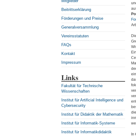
Mitglieder
un
au
Beitrittserklärung
Po
Förderungen und Preise
Fo
Arb
Generalversammlung
Vereinsstatuten
Di
Gr
FAQs
Wis
Ei
Kontakt
Ce
Impressum
Ma
de
ei
Links
das
fok
Fakultät für Technische
ve
Wissenschaften
ve
Institut für Artificial Intelligence und
en
Cybersecurity
be
di
Institut für Didaktik der Mathematik
in
Institut für Informatik-Systeme
we
Institut für Informatikdidaktik
In