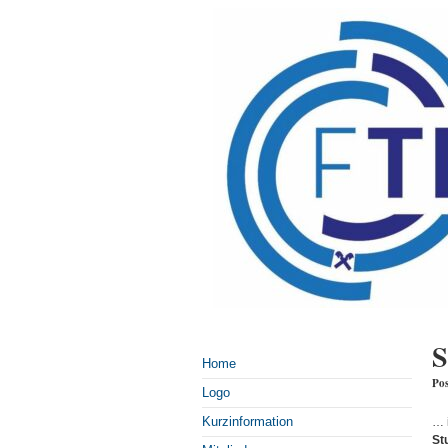
S
Home
Pos
Logo
Kurzinformation
… i
St