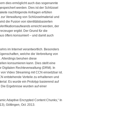
ndern dies ermöglicht auch das sogenannte
speichert werden. Dies ist der Schlüssel
kete nachfolgende Anfragen erfüllen
n zur Verwaltung von Schlüsselmaterial und
ird die Fusion von identitätsbasierten
Verifikationsaufwands erreicht werden, der
rzeuger ergibt. Der Grund für die
haus öfters konsumiert – und damit auch
ehrs im Internet verantwortlich. Besonders
Eigenschaften, welche die Verbreitung von
n. Allerdings beruhen diese
ellen konsumieren kann. Dies stellt eine
ur Digitalen Rechteverwaltung (DRM). In
 von Video Streaming mit CCN einsetzbar ist.
CN entstehende Vorteile zu erhaltenen und
aterial. Es wurde ein Prototyp basierend auf
 Die Ergebnisse wurden auf einer
amic Adaptive Encrypted Content Chunks,“ In
), Göttingen, Oct. 2013.