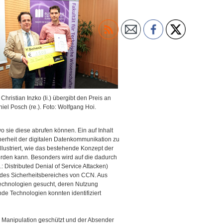
hristian Inzko (li.) übergibt den Preis an
iel Posch (re.). Foto: Wolfgang Hoi.
o sie diese abrufen können. Ein auf Inhalt
icherheit der digitalen Datenkommunikation zu
illustriert, wie das bestehende Konzept der
 werden kann. Besonders wird auf die dadurch
 Distributed Denial of Service Attacken)
g des Sicherheitsbereiches von CCN. Aus
echnologien gesucht, deren Nutzung
nde Technologien konnten identifiziert
r Manipulation geschützt und der Absender