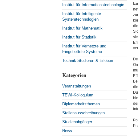
ka
Institut für Informationstechnologie
ne
Institut für Intelligente
zu
Systemtechnologien
ko
die
Institut für Mathematik
Si
Institut für Statistik
si
Ef
Institut für Vernetzte und
ver
Eingebettete Systeme
De
Technik Studieren & Erleben
On
mu
Kategorien
Ef
Be
Veranstaltungen
di
Du
TEWI-Kolloquium
bie
de
Diplomarbeitsthemen
int
Stellenausschreibungen
Po
Studienabgänger
Pr
News