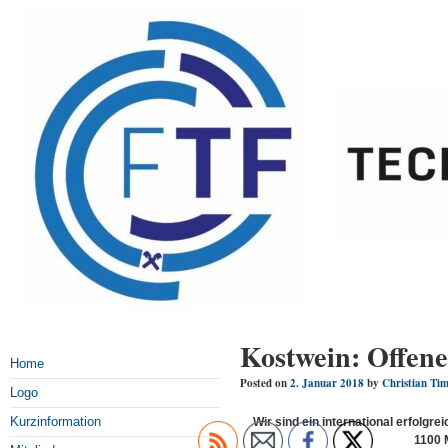
Kostwein: Offene
Home
Posted on
2. Januar 2018
by
Christian Ti
Logo
Kurzinformation
Wir sind ein international erfolgr
1100 M