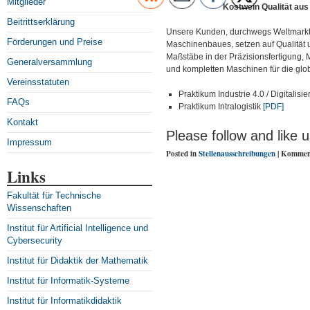
Mitglieder
Kostwein Qualität aus 
Beitrittserklärung
Unsere Kunden, durchwegs Weltmarktf
Förderungen und Preise
Maschinenbaues, setzen auf Qualität
Maßstäbe in der Präzisionsfertigung, 
Generalversammlung
und kompletten Maschinen für die glo
Vereinsstatuten
Praktikum Industrie 4.0 / Digitalisi
FAQs
Praktikum Intralogistik
[PDF]
Kontakt
Please follow and like u
Impressum
Posted in
Stellenausschreibungen
|
Komment
Links
Fakultät für Technische
Wissenschaften
Institut für Artificial Intelligence und
Cybersecurity
Institut für Didaktik der Mathematik
Institut für Informatik-Systeme
Institut für Informatikdidaktik