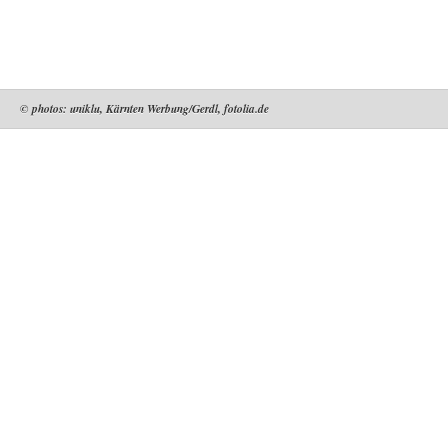
© photos: uniklu, Kärnten Werbung/Gerdl, fotolia.de