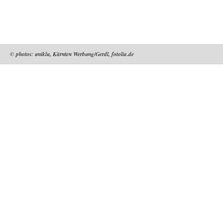
© photos: uniklu, Kärnten Werbung/Gerdl, fotolia.de